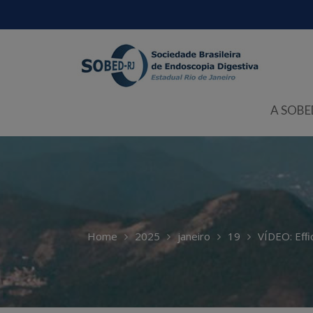
Skip
to
content
A SOBE
Home
2025
janeiro
19
VÍDEO: Efﬁc