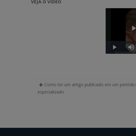
VEJA O VÍDEO
b
er
s
e
y
e
o
A
dI
Li
o
p
n
n
k
p
k
Navegação
Como ter um artigo publicado em um periódic
de
especializado
Post