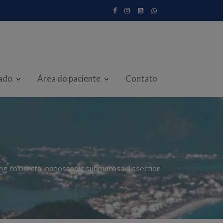
iado
Área do paciente
Contato
ring colorectal endoscopic submucosaldissection