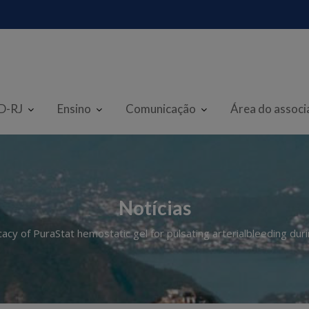
D-RJ
Ensino
Comunicação
Área do assoc
Notícias
acy of PuraStat hemostatic gel for pulsating arterialbleeding du