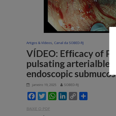
,
Artigos & Vídeos
Canal da SOBED-RJ
VÍDEO: Efﬁcacy of Pu
pulsating arterialblee
endoscopic submucosa
janeiro 19, 2025
SOBED-RJ
F
T
W
Li
C
S
ac
w
h
n
o
h
BAIXE O PDF
e
itt
at
k
p
ar