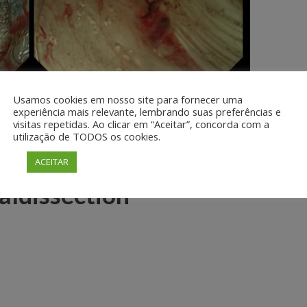
Usamos cookies em nosso site para fornecer uma
experiência mais relevante, lembrando suas preferências e
visitas repetidas. Ao clicar em “Aceitar”, concorda com a
raStat hemostatic gel for
utilização de TODOS os cookies.
ding during colorectal
ACEITAR
ldissection