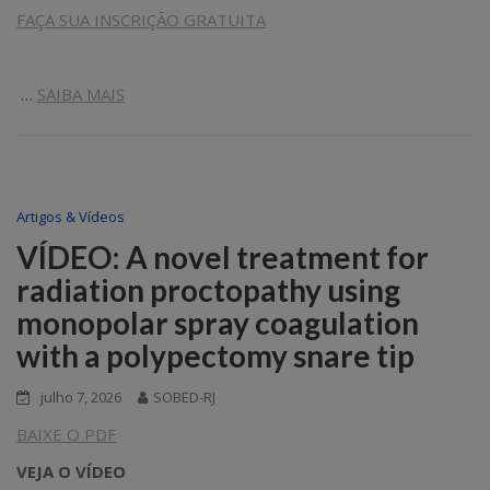
FAÇA SUA INSCRIÇÃO GRATUITA
…
SAIBA MAIS
Artigos & Vídeos
VÍDEO: A novel treatment for
radiation proctopathy using
monopolar spray coagulation
with a polypectomy snare tip
julho 7, 2026
SOBED-RJ
BAIXE O PDF
VEJA O VÍDEO