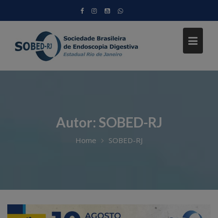
Skip
to
content
Autor:
SOBED-RJ
Home
SOBED-RJ