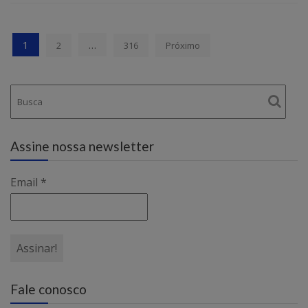
Paginação
1
…
2
316
Próximo
de
posts
Assine nossa newsletter
Email
*
Fale conosco