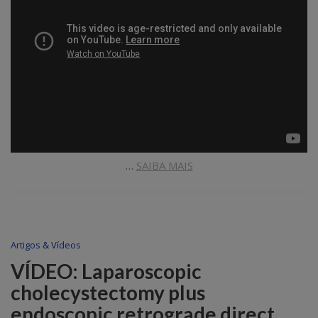
…
SAIBA MAIS
Artigos & Vídeos
VÍDEO: Laparoscopic
cholecystectomy plus
endoscopic retrograde direct