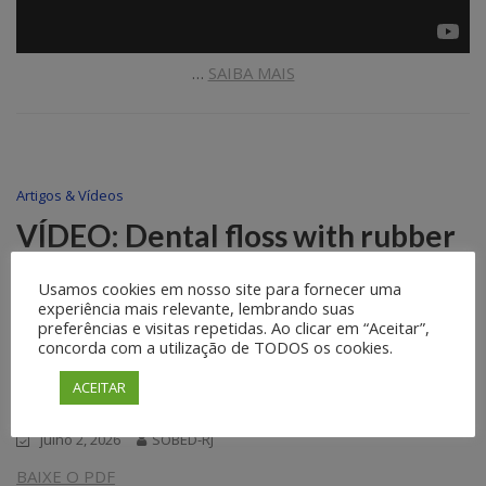
…
SAIBA MAIS
Artigos & Vídeos
VÍDEO: Dental floss with rubber
band-formed pulley traction
Usamos cookies em nosso site para fornecer uma
facilitating endoscopic full-
experiência mais relevante, lembrando suas
thickness resection of gastric
preferências e visitas repetidas. Ao clicar em “Aceitar”,
concorda com a utilização de TODOS os cookies.
submucosal tumor in gastric
ACEITAR
fundus
julho 2, 2026
SOBED-RJ
BAIXE O PDF