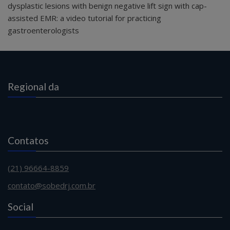
dysplastic lesions with benign negative lift sign with cap-
assisted EMR: a video tutorial for practicing
gastroenterologists
Regional da
Contatos
(21) 96664-8859
contato@sobedrj.com.br
Social