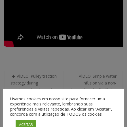
Navegação
VÍDEO: Pulley traction
VÍDEO: Simple water
de
strategy during
infusion via a non-
Post
esophageal endoscopic
traumatic tube facilitates
submucosal dissection: a
endoscopic resection of
Usamos cookies em nosso site para fornecer uma
new way to optimize
an appendiceal-orifice
experiência mais relevante, lembrando suas
preferências e visitas repetidas. Ao clicar em “Aceitar”,
submucosal exposure
polyp
concorda com a utilização de TODOS os cookies.
ACEITAR