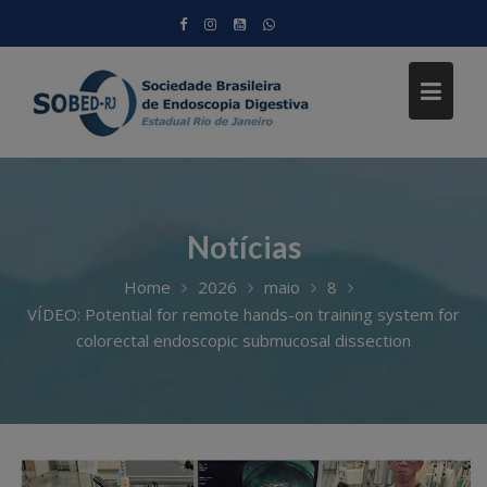
Skip
to
content
Notícias
Home
2026
maio
8
VÍDEO: Potential for remote hands-on training system for
colorectal endoscopic submucosal dissection