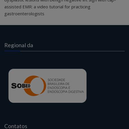
assisted EMR: a video tutorial for practicing
gastroenterologists
Regional da
Contatos