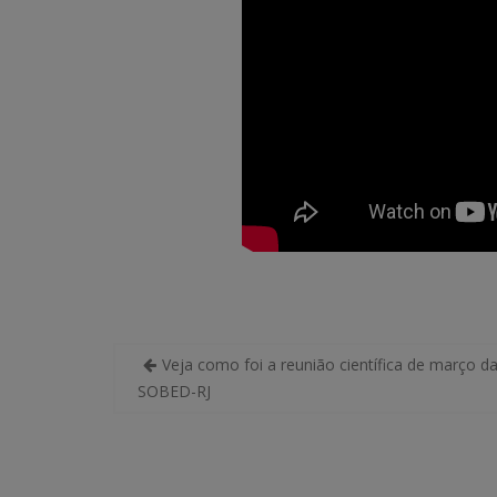
Navegação
Veja como foi a reunião científica de março d
de
SOBED-RJ
Post