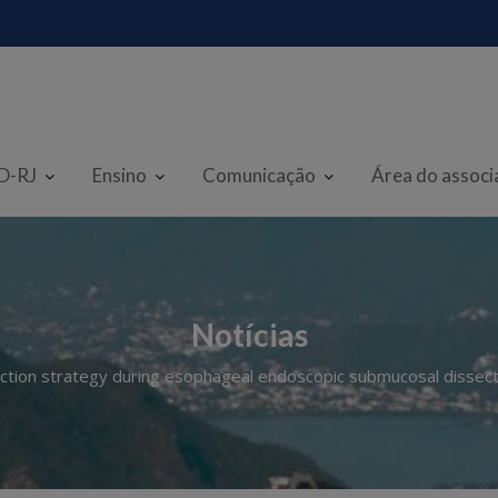
D-RJ
Ensino
Comunicação
Área do assoc
Notícias
action strategy during esophageal endoscopic submucosal dissec