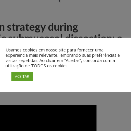
n strategy during
c submucosal dissection: a
submucosal exposure
Usamos cookies em nosso site para fornecer uma
experiência mais relevante, lembrando suas preferências e
visitas repetidas. Ao clicar em “Aceitar”, concorda com a
utilização de TODOS os cookies.
ACEITAR