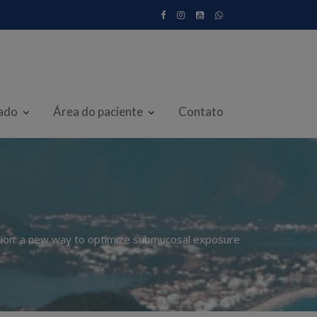
iado
Área do paciente
Contato
tion: a new way to optimize submucosal exposure