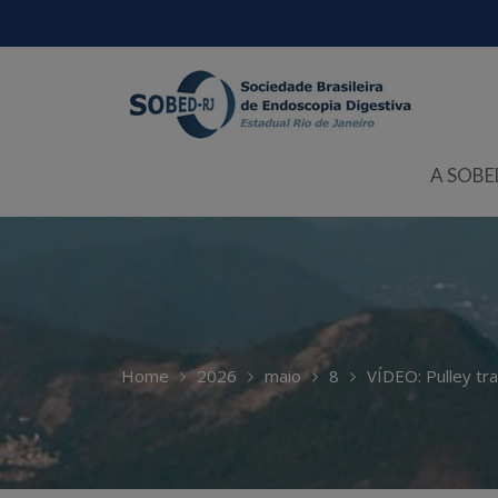
Skip
to
content
A SOBE
Home
2026
maio
8
VÍDEO: Pulley tr